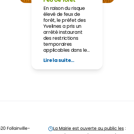
En raison du risque
élevé de feux de
forêt, le préfet des
Yvelines a pris un
arrêté instaurant
des restrictions
temporaires
applicables dans les
bois, les forêts et
Lire la suite...
jusqu’à 200 m de
leurs abords lorsque
le département est
placé en niveau «
danger élevé »
(orange) ou « très
élevé » (rouge).
20 Follainville-
La Mairie est ouverte au public les
: