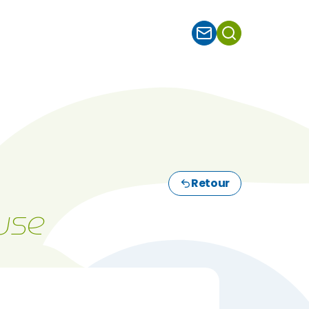
Retour
use