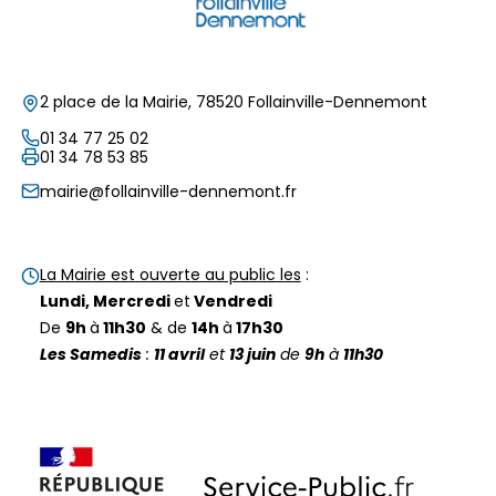
2 place de la Mairie, 78520 Follainville-Dennemont
01 34 77 25 02
01 34 78 53 85
mairie@follainville-dennemont.fr
La Mairie est ouverte au public les
:
Lundi, Mercredi
et
Vendredi
De
9h
à
11h30
& de
14h
à
17h30
Les Samedis
:
11 avril
et
13 juin
de
9h
à
11h30